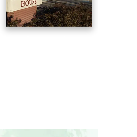
Cuando llegué a Allumbaugh
House, había llegado a mi
punto de ruptura. Me siento
muy bien ahora y disfruto de
la vida y no vivo con miedo.
La ayuda que recibí en
Allumbaugh House ha hecho
que todo esto sea posible
para mí”.
– Joyce, después de 9 meses
de sobriedad