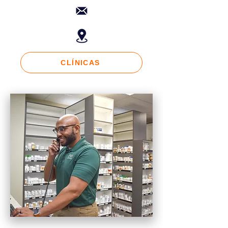
sonarse la nariz, toser o estornudar. Si
no hay agua y jabón disponibles, use
un desinfectante a base de alcohol
con al menos un 60 % de alcohol.
Siempre lávese las manos con agua y
jabón si las manos están visiblemente
CLÍNICAS
sucias. Los síntomas del coronavirus
han incluido fiebre, tos y/o dificultad
para respirar. Estos mismos síntomas
también pueden verse en otras
enfermedades. Visite
https://www.cdc.gov/coronavirus/2019-
nCoV/index .html para obtener más
información. Si tiene preguntas
generales sobre el coronavirus en
Idaho, llame a su distrito de salud
local (los números se encuentran a
continuación) o haga clic aquí para
obtener más información sobre el