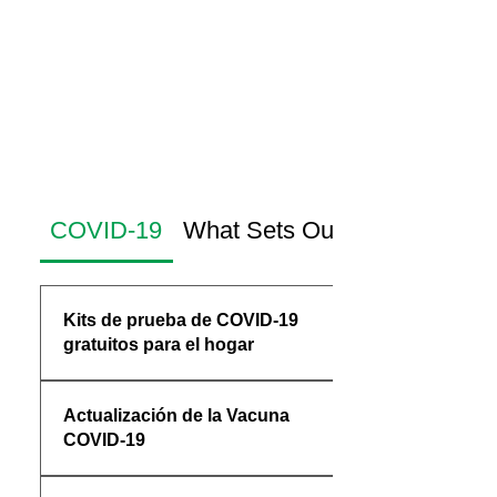
COVID-19
What Sets Our Care Apart
Kits de prueba de COVID-19
gratuitos para el hogar
El gobierno federal ahora proporciona
Actualización de la Vacuna
4 kits gratuitos a cada hogar. Solicite
COVID-19
sus kits para entrega por correo de
EE. UU. desde este sitio web:
Los niños mayores de 5 años ahora