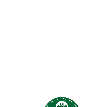
es Rápidos
Terry Reil
atención m