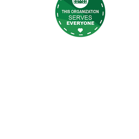
tes
todas las 
las que se
tenos
as
eilly Newsletter
de sesión de BOD
Inicio de sesión de empleado
LLY