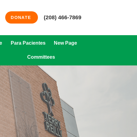
(208) 466-7869
DONATE
e
Para Pacientes
New Page
Committees